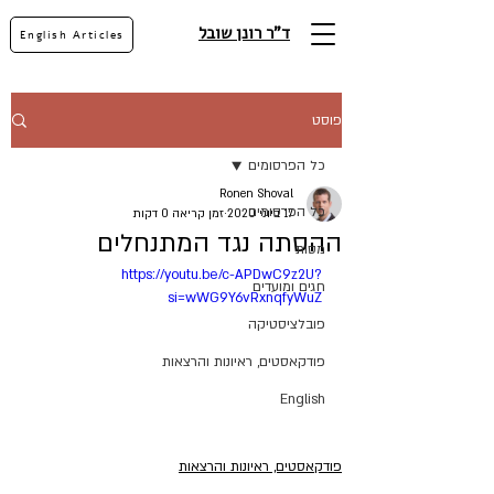
ד"ר רונן שובל
English Articles
פוסט
כל הפרסומים
Ronen Shoval
כל הפרסומים
17 ביוני 2020
זמן קריאה 0 דקות
ההסתה נגד המתנחלים
מסות
https://youtu.be/c-APDwC9z2U?
חגים ומועדים
si=wWG9Y6vRxnqfyWuZ
פובלציסטיקה
פודקאסטים, ראיונות והרצאות
English
פודקאסטים, ראיונות והרצאות