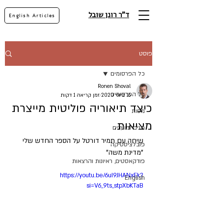
ד"ר רונן שובל
English Articles
פוסט
כל הפרסומים
Ronen Shoval
כל הפרסומים
16 ביוני 2020
זמן קריאה 1 דקות
כיצד תיאוריה פוליטית מייצרת
מסות
מציאות.
חגים ומועדים
שיחה עם תמיר דורטל על הספר החדש שלי 
פובלציסטיקה
"מדינת משה"
פודקאסטים, ראיונות והרצאות
https://youtu.be/6uI9JHANxEk?
English
si=V6_9ts_stpXbKTaB