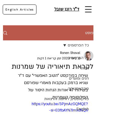
ד"ר רונן שובל
English Articles
פוסט
כל הפרסומים
Ronen Shoval
כל הפרסומים
16 ביוני 2020
זמן קריאה 1 דקות
לקראת תיאוריה של שמרנות
מסות
שיחה בפודקסט "הטוב האפשרי" עם ד"ר 
חגים ומועדים
שגיא ברמק בעקבות מאמרי שפורסם 
פובלציסטיקה
בשילוח 47 אודות הנחות היסוד של 
הפילוסופיה השמרנית.
פודקאסטים, ראיונות והרצאות
https://youtu.be/3PjmAzGQMQE?
English
si=E0fbAYN7JmxdNQn-