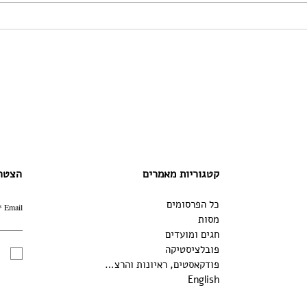
הקדמה למהדורה החדשה של
שבט א
מסה על האדם מאת ארנסט קסירר
פוליט
קטגוריות מאמרים
הצטרפ
כל הפרסומים
Email
מסות
חגים ומועדים
פובלציסטיקה
פודקאסטים, ראיונות והרצאות
English