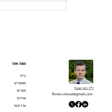
מוסר מלחמה, יהדות וצה"ל.
דיבייט עם ד"ר משואה שגיב
ממכון הרטמן.
מפת אתר
בית
מאמרים
ד"ר רונן שובל
ספרים
Ronen.shoval@gmail.com
אודות
צרו קשר