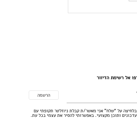
ו העם: לקראת שפה
ית חדשה לישראל
ו אל רשימת הדיוור
הרשמה
בלחיצה על “שלח” אני מאשר/ת קבלת ניוזלטר תקופתי עם
עדכונים ותוכן מקצועי. באפשרותי להסיר את עצמי בכל עת.