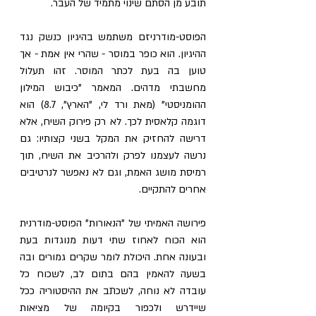
תובע מן הסתם שינוי מתמיד של העבר.
הפוסט-מודרניזם משתמש בהיגיון כנשק נגד 
ההיגיון. הוא כופר במוסר - שהרי אין אמת - אך 
טוען בה בעת לכתר המוסר. זהו תעלול 
מחשבתי מדהים. המאמר "כיבוש המילון 
ההומניסטי" (מאת ורד לי, "הארץ", 8.7) הוא 
דוגמה קלאסית לכך. לא רק פירוק השיח, אלא 
דרישה להחזיק את המקל בשני קצותיו: גם 
נרשה לעצמנו לפרק ולהרכיב את השיח, תוך 
רמיסת מושג האמת, וגם לא נאפשר לנרטיבים 
אחרים להתקיים.
פירושה האמיתי של "הנאורות" הפוסט-מודרנית 
הוא הכוח לאחוז שתי דעות מנוגדות בעת 
ובעונה אחת. היכולת לומר שקרים גמורים ובה 
בשעה להאמין בהם בתום לב, לשכוח כל 
עובדה לא נוחה, לשכתב את ההיסטוריה ככל 
שיידרש ולכפור בקיומה של מציאות 