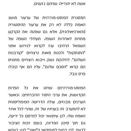
אשה לא יהודייה: שניהם גזענים.
המסגרת הפוסט-מודרנית של ערעור מושג 
האמת כללה לא רק את ערעור ההיסטוריה 
(והארכיאולוגיה), אלא גם שמטה את הקרקע 
מתחת לאחדות השפה. תעלולי השפה של 
השמאל הרהיבו עוז לקרוא לגירוש אתני 
"התנתקות" ולכנות מאות נרצחים "קורבנות 
השלום". לחלוקת נשק וייבוא רוצחים מתוניס 
הם קראו "הסכם שלום", עליו הם אף קיבלו 
פרס נובל.
הפוסט-מודרניזם שחט את כל הפרות 
הקדושות, את ערכי היסוד החברתיים. וכאשר 
הערכים מבוזים, עולה הדרישה הפופוליסטית 
לא להתערב זה בענייניו של זה, שהרי לכל אחד 
האמת שלו. לכן עיתונאי יכול לפרסם כל ידיעה, 
גם תוך סיכון המדינה, בשם זכות הציבור 
לדעת. לכן דחוף למוסיקאי ה"נאור" לנגן דווקא 