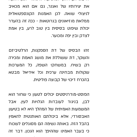
את יצירותיו של ואגנר, גם אם הוא מכאיב 
לניצולי שואה. לכן האמנות הקונספטואלית 
ממלאת מוזיאונים בגרוטאות - ככה זה בהעדר 
יכולת שיפוט בסיסית בין טוב לרע, בין אמת 
לצדק ובין יפה ומכוער.
זהו הבסיס של דת הספקנות, הרלטיביזם 
והשקר, דת ששוללת את מושג האמת ומכירה 
רק בשיח. במשחקי השפה, כל המערכות 
שקולות מבחינה ערכית וכל אידיאל מבטא 
בהכרח דיכוי של קבוצה פוליטית.
הפוסט-מודרניסטים יכולים לטעון כי שחור הוא 
לבן, בניגוד לעובדות הגלויות לעין. אבל 
המשמעות האמיתית של המהלך היא לא בטיעון 
האבסורדי, אלא ביכולתם האותנטית להאמין 
בהבל הזה. באותה נשימה הם מסוגלים לשכוח 
כי בעבר האמינו שההיפך הוא הנכון. דבר זה 