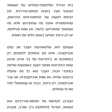
בית הגידול הפילוסופי-הפוליטי של השמאל 
הקיצוני מצוי בהגות הפוסט-מודרנית. זהו 
הבסיס לטענה של ההיסטוריונים החדשים, 
שההיסטוריה איננה מה שהתרחש אלא מה 
שמסופר שהתרחש. כלומר, אין אמת מוחלטת, 
יש רק נרטיב המייצג באופן חלקי את האמת.
טענתם היא, שלמאורעות העבר אין קיום 
אובייקטיבי, אלא הם מוסיפים להתקיים רק 
במסמכים או בזיכרונות של בני אדם. מכיוון 
שאת הזיכרונות אפשר לעצב באמצעות שליטה 
במוקדי הכוח, העבר הוא כל מה שיעלה 
ברצונם שיהיה. אין אמת אובייקטיבית, אין עבר 
אובייקטיבי, רק נרטיב. נכבה או עצמאות? תלוי 
את מי שואלים.
הקורבן הקלאסי של הפוסט-מודרניזם הוא 
השואה. הפרופ' (לפיסיקה) נדב שנרב, מצביע 