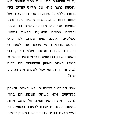
על כך שבשנים הראשונות אחרי השואה, היא 
נתפשה כרצח נורא של מיליוני יהודים בידי 
גרמנים, ללא כל סיבה. המסקנה הפוליטית של 
אומות רבות היתה, שמכיוון שהעם היהודי נפגע 
אנושות, מגיעה לו מדינה עצמאית. התבוללות 
ודברים אחרים הפוגעים בלאום נתפשו 
כשליליים. אולם, טוען שנרב, לפי ערכי 
הפוסט-מודרניזם, אי אפשר עוד לטעון כי 
השמדת היהודים נעשתה שלא בצדק. הרי 
האמת והצדק הם מושגים תלויי נרטיב והמשטר 
הנאצי באמת האמין שהיהודים הם סכנה 
לביטחון הרייך, ומי יכול לשפוט את הנרטיב 
שלו?
אצל הפוסט-מודרניסטים לא האמת והצדק 
מקודשים, אלא משחקי השפה. הם בחרו 
להעמיד את הרשע הנאצי על קוטב אחד: 
גזענות. טענה זו יוצרת לכאורה השוואה בין 
נאצי שרצח יהודים ליהודי שאיננו מעוניין לשאת 