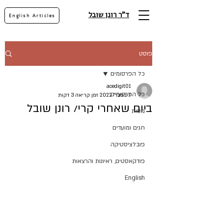
ד"ר רונן שובל
English Articles
פוסט
כל הפרסומים
acedigit01
כל הפרסומים
7 בפבר׳ 2022
זמן קריאה 3 דקות
ביום שאחרי קרי/ רונן שובל
מסות
חגים ומועדים
פובלציסטיקה
פודקאסטים, ראיונות והרצאות
English