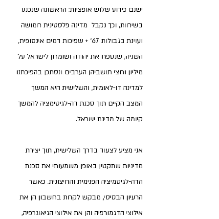
ישנם כידוע שלוש אופציות: הראשונה שנכנע 
בשיחות, וכך נקבל  מדינה פלסטינית חמושה 
ועוינת בגבולות 67' + שפיכות דמים אינסופית, 
השניה, שנספח את יהודה ושומרון לישראל על 
מיליון וחצי תושביהן הערבים ונסתכן בהפיכתנו 
למדינה דו-לאומית, והשלישית היא המשך 
המצב הקיים תוך סכנת דה-לגיטימציה להמשך 
קיומה של מדינת ישראל. 
אני מציע לצעוד בדרך השלישית, תוך יצירת 
מדיניות שתקטין באופן משמעותי את סכנת 
הדה-לגיטמיציה הפנימית והחיצונית. כאשר 
הרעיון הבסיסי, מבקש לקחת בחשבון הן את 
אילוצי הדגמורפיה והן את אילוצי הגיאוגרפיה, 