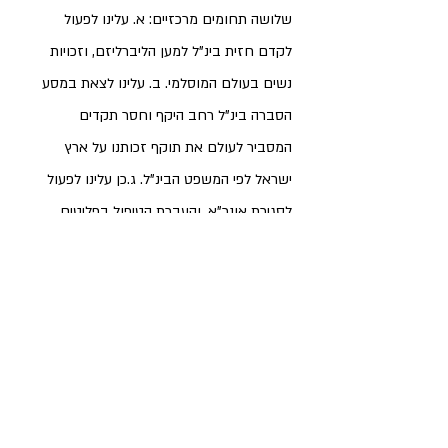
שלושה תחומים מרכזיים: א. עלינו לפעול 
לקדם חזית בינ"ל למען הליברליזם, וזכויות 
נשים בעולם המוסלמי. ב. עלינו לצאת במסע 
הסברה בינ"ל רחב היקף וחסר תקדים 
המסביר לעולם את תוקף זכותנו על ארץ 
ישראל לפי המשפט הבינ"ל. ג.כן עלינו לפעול 
לסגירת אונר"א, והעברת הטיפול בפליטים 
הפלסטינאים לסוכנות האו"ם המרכזית לטיפול 
בפליטים אונצ"ר.  
שביעית
 במישור הפנימי 
וביחס לירושלים,  ישראל תשנה את סטטוס 
הקוו בהר הבית ותאפשר גם ליהודים להתפלל 
בהר, וכן תהפוך את יום ירושלים ליום שבתון 
לאומי. 
פובלציסטיקה