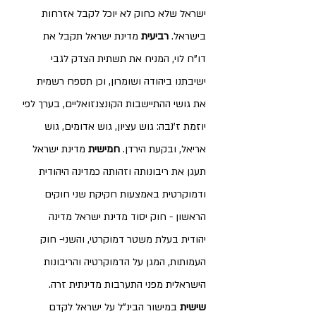
ישראל שלא כחוק לא יוכל לקבל אזרחות 
בישראל. 
רביעית 
מדינת ישראל תקבל את 
דו"ח לוי, המניח את תשתית הצדק לגבי 
ישיבתנו ביהודה ושומרון, וכן תספח רשמית 
את גושי ההתיישבות הקונצנזואליים, בערך לפי 
יוזמת ז'נבה: גוש עציון, גוש אדומים, גוש 
אריאל, ובקעת הירדן. 
חמישית 
מדינת ישראל 
תעגן את ריבונותה וזהותה כמדינה היהודית 
ודמוקרטית באמצעות חקיקת שני חוקים  
הראשון - חוק יסוד מדינת ישראל מדינה 
יהודית בעלת משטר דמוקרטי, והשני- חוק 
העמותות, המגן על הדמוקרטיה והריבונות 
הישראלית מפני התערבות מדינתית זרה. 
שישית 
במישור הבינ"ל על ישראל לקדם 