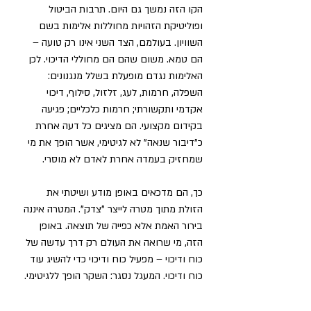
הקו הזה נמשך גם היום. תרבות הביטול 
ופוליטיקת הזהויות מחוללות אלימות בשם 
השוויון. בעולמם, הצד השני אינו רק טועה – 
הם טמא. משום שהם הם מחוללי הדיכוי. לכן 
האלימות נגדם מופעלת בשלל מנגנונים: 
השפלה, חרמות, לעג, זלזול, סילוף, דיכוי 
אקדמי ותקשורתי; חרמות כלכליים; פגיעה 
בקידום מקצועי. הם מציגים כל דעה אחרת 
כ"דיבור שנאה" לא לגיטימי, אשר הופך את מי 
שמחזיק בעמדה אחרת לאדם לא מוסרי.
כך, הם מדכאים באופן מודע ושיטתי את 
הזולת מתוך מטרה לייצר "צדק". המטרה איננה 
בירור האמת אלא כפייה של תוצאה. באופן 
הזה, מי שרואה את העולם רק דרך עדשה של 
כוח ודיכוי – מפעיל כוח ודיכוי כדי להשיג עוד 
כוח ודיכוי. המעגל נסגר: השקר הופך ללגיטימי. 
בשם "צדק" מייצרים עוול, ובשם "חירות" 
כופים שעבוד.