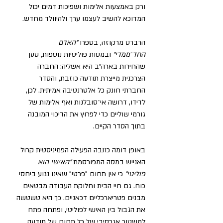
ורק באמצעות אלימות ושפיכות דמים יכול 
המדוכא להשיב לעצמו ערך ולהיוולד מחדש.
הרברט מרקוזה, בספרו 
“האדם 
החד־ממדי”
 ובמסות פוליטיות נוספות, טען 
שהחירות בארה״ב היא אשליה: החברה 
הצרכנית מייצרת תודעה כוזבת, והסדר 
החברתי חונק כל אלטרנטיבה אמיתית. לכן, 
לדידו, דרושה אי־סובלנות ואף אלימות של 
גורמי שוליים כדי לפרוץ את הדיכוי המובנה 
בתוך הסדר הקיים.
באופן דומה כתבה הפעילה הפמיניסטית קרול 
האנייש במסה המפורסמת 
“האישי הוא 
פוליטי”
 כי אין תחום "פרטי" שאינו נגוע ביחסי 
כוח. גם חיי הבית וחלוקת העבודה מבטאים 
מבנים פטריארכליים דכאניים. כך היא טשטשה 
את הגבול בין האישי לפוליטי, ופתחה פתח 
למשטור אגרסיבי של כל תחום של תודעה 