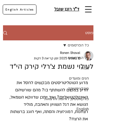
ד"ר רונן שובל
English Articles
פוסט
כל הפרסומים
Ronen Shoval
כל הפרסומים
11 בספט׳ 2025
זמן קריאה 3 דקות
לעילוי נשמת צ’רלי קירק הי״ד
מסות
חגים ומועדים
מדוע הטוטליטריסטים מבקשים לחסל את 
פובלציסטיקה
הדיון במקום להשתתף בו? מהם שורשיהם 
האינטלקטואליים? ואיך ייתכן שדווקא השמאל, 
פודקאסטים, ראיונות והרצאות
הנושא את דגל השוויון והאהבה, מוליד 
English
רצחנות, דמוניזציה והסתה, ואף חוגג ברשתות 
את הרצח?