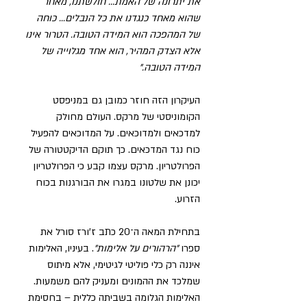
את יתרונה של האמת... חולשתנו, מאחר 
שהוא מאחד כנגדנו את כל הנבלים... כוחה 
של המהפכה הוא המידה הטובה. הטרור אינו 
אלא הצדק המהיר, הוא אחד מגלוייה של 
המידה הטובה.”
העיקרון הזה חוזר כמובן גם במניפסט 
הקומוניסטי של מרקס. העולם מחולק 
למדכאים ולמדוכאים. על המדוכאים להפעיל 
כוח נגד המדכאים. כך תוקם הדיקטטורה של 
הפרולטריון. מרקס עצמו קבע כי הפרולטריון 
יכונן את שלטונו במגרו את הבורגנות בכוח 
הזרוע.
בתחילת המאה ה־20 כתב ז’ורז סורל את 
ספרו 
״הרהורים על אלימות״
. בעיניו, האלימות 
איננה רק כלי פוליטי לגיטימי, אלא מיתוס 
שמלכד את ההמונים ומעניק להם משמעות. 
האלימות הגלומה בשביתה כללית – בחסימת 