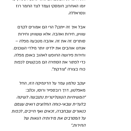
יומו האחרון; חומסקי נעמד לצד החמר רוז 
ונסראללה.
אבל איך זה ייתכן? הרי הם אמורים לקדם 
שוויון, חירות ואהבה. אלא ששוויון וחירות 
סותרים זה את זה. אהבה מטבעה מפלה – 
אנחנו אוהבים את ילדינו יותר מילדי השכנים. 
וחירות פירושה החופש לאהוב באופן מפלה. 
כדי לפתור את הסתירה הם מבקשים לכפות 
כוח בצורה "צודקת".
יעקב טלמון עמד על הדינמיקה הזו, החל 
מאפלטון, דרך רובספייר ורוסו, וכתב: 
“המשיחיות הטוטליטרית נתגבשה לשיטה 
בלעדית שבאי-כוחה החלוצים רואים עצמם 
כנאורים שבחברה, זכאים ואף חייבים, לכפות 
על המסרבים את מידותיה הנאות של 
החירות.”