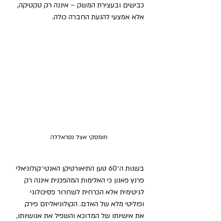
כבישים ובעצירת המשק – איננה רק טקטיקה, 
אלא אמצעי להנעת החברה כולה.
חומסקי אצל נסראללה
בשנות ה־60 טען התיאורטיקן האנטי־קולוניאלי 
פרנץ פאנון כי האלימות המהפכנית איננה רק 
לגיטימית אלא הכרחית לשחרור פסיכולוגי 
ופוליטי מלא של האדם. הקולוניאליזם פירק 
את אישיותו של המדוכא והשפיל את אנושיותו, 