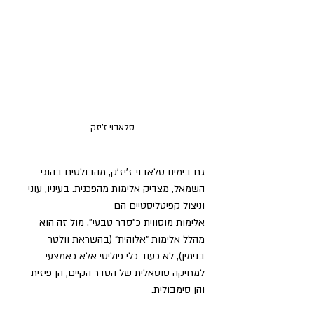
סלאבוי ז'יזק
גם בימינו סלאבוי ז’יז’ק, מהבולטים בהוגי 
השמאל, מצדיק אלימות מהפכנית. בעיניו, עוני 
וניצול קפיטליסטיים הם 
אלימות מוסווית כ"סדר טבעי". מול זה הוא 
מהלל אלימות ״אלוהית״ (בהשראת וולטר 
בנימין), לא כעוד כלי פוליטי אלא כאמצעי 
למחיקה טוטאלית של הסדר הקיים, הן פיזית 
והן סימבולית.