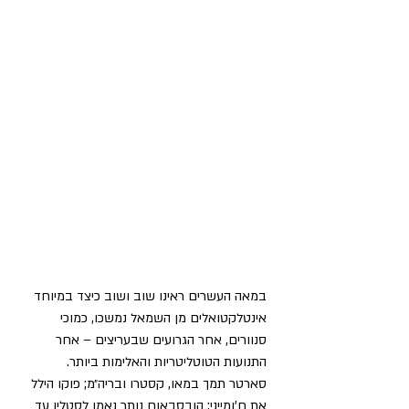
במאה העשרים ראינו שוב ושוב כיצד במיוחד 
אינטלקטואלים מן השמאל נמשכו, כמוכי 
סנוורים, אחר הגרועים שבעריצים – אחר 
התנועות הטוטליטריות והאלימות ביותר. 
סארטר תמך במאו, קסטרו ובריה״מ; פוקו הילל 
את ח’ומייני; הובסבאום נותר נאמן לסטלין עד 