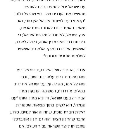
עם ישראל יכול לממש בחיים לאומיים 
ממשיים את הערכים שלו. כפי שהרצל כתב: 
"קראתי פעם לציונות אידיאל אין סופי, ואני 
מאמין באמת כי גם לאחר השגת ארצנו, 
ארץ-ישראל, לא תחדל מלהיות אידיאל; כי 
בציונות כפי שאני מבין אותה, כלולה לא רק 
השאיפה אל כברת ארץ...אלא גם השאיפה 
לשלמות מוסרית ורוחנית". 
אם כן, הבחירה של האל בעם ישראל, כפי 
שהנביאים חוזרים עליה שוב ושוב, וכפי 
שהרצל אמר, מטילה על עם ישראל אחריות. 
במילים מודרניות, המשימה הנובעת מתוך 
הבחירה בעם ישראל, ודווקא מתוך היותו "עם 
סגולה", היא לקיים בתוך מציאות היסטורית 
ראלית חברת מופת, שתהווה אור לגויים. פירוש 
הדבר שהחזון הציוני הוא גם חזון אוניברסלי 
שתכליתו לייצר השראה עבור העולם. אם 