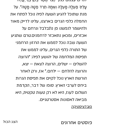
עָלֶיךָ מַעְלָה מָּעְלָה וְאַתָּה תֵרֵד מַטָּה מָּטָּה". על 
מנת שתוכל להגיע השעה לפיה נוכל לפתח את 
החמלה כלפי הגרים בארצנו, עלינו לדייק מאוד 
ולהישמר לנפשנו פן נתבלבל ונרחם על 
אכזרים, ומכאן נתאכזר לרחמנים.טרם שתגיע 
השעה שבה נוכל לממש את החזון הרחמני 
של התורה כלפי הגרים, עלינו לממש את 
תפיסת המלחמה של יהושע לפיה: "הרוצה 
להשלים — ישלים, הרוצה לצאת — יצא, 
והרוצה להלחם — ילחם." אז, ורק לאחר 
הורשת הארץ נוכל לקיים את תפיסת הגרות 
ביחס לערבי הארץ. סופו של דבר, הקדמת 
השלום לעוז, היא לא רק טעות טקטית, היא 
מביאה לאסונות אסטרטגיים.
פובלציסטיקה
פוסטים אחרונים
הצג הכול