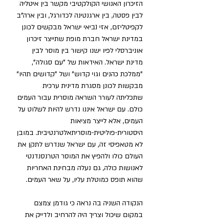
הזיכרון האנושי הקולקטיבי מקשר בין איטליה 
לבין פסטה, בין ארגנטינה לכדורגל, ובין ארה"ב 
לקפיטליזם, אזי נביאי ישראל מבקשים לכונן 
במדינת ישראל חברת מופת שתייצר זיכרון 
אוניברסלי לפיו ישנו קישור בין מוסר לבין 
מדינת ישראל. האידאות של "עם סגולה", 
"ממלכת כהנים וגוי קדוש" ושל "קדושים תהיו" 
מבקשות לכונן מסגרת מדינית ערכית 
שתכליתה לעורר השראה מוסרית עבור העמים 
כולם. עם ישראל איננו נדרש להיות לשלוט על 
העמים, אלא לייצר מציאות 
היסטורית-פוליטית-מוסריתאלטרנטיבית. במובן 
לא מטאפיסי זה, עם ישראל שנדרש לתקן את 
העולם כולו ולהפיץ את המוסר הטרנסנדנטי 
לאנושות כולה, גם נעלה מבחינת האחריות 
שהוא תופס כמוטלת עליו, על שאר העמים.    
הנקודה השניה בה נראה כי גודמן צמצם 
במקום שיכול וצריך היה להרחיב ולדייק את 