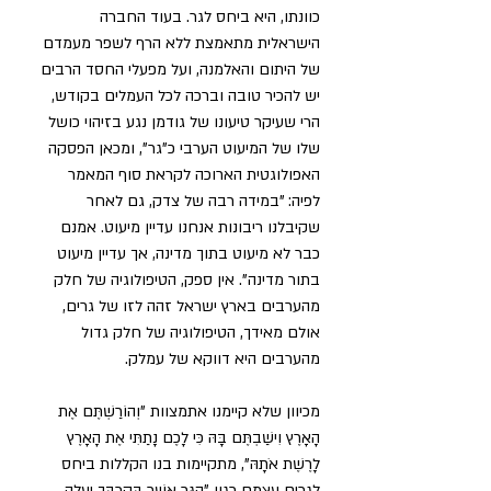
כוונתו, היא ביחס לגר. בעוד החברה 
הישראלית מתאמצת ללא הרף לשפר מעמדם 
של היתום והאלמנה, ועל מפעלי החסד הרבים 
יש להכיר טובה וברכה לכל העמלים בקודש, 
הרי שעיקר טיעונו של גודמן נגע בזיהוי כושל 
שלו של המיעוט הערבי כ"גר", ומכאן הפסקה 
האפולוגטית הארוכה לקראת סוף המאמר 
לפיה: "במידה רבה של צדק, גם לאחר 
שקיבלנו ריבונות אנחנו עדיין מיעוט. אמנם 
כבר לא מיעוט בתוך מדינה, אך עדיין מיעוט 
בתור מדינה". אין ספק, הטיפולוגיה של חלק 
מהערבים בארץ ישראל זהה לזו של גרים, 
אולם מאידך, הטיפולוגיה של חלק גדול 
מהערבים היא דווקא של עמלק. 
מכיוון שלא קיימנו אתמצוות "וְהוֹרַשְׁתֶּם אֶת 
הָאָרֶץ וִישַׁבְתֶּם בָּהּ כִּי לָכֶם נָתַתִּי אֶת הָאָרֶץ 
לָרֶשֶׁת אֹתָהּ", מתקיימות בנו הקללות ביחס 
לגרים עצמם כגון "הַגֵּר אֲשֶׁר בְּקִרְבְּךָ יַעֲלֶה 