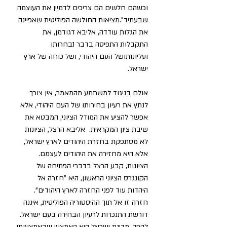
וכשהם חלשים הם צריכים לדמיין את העוצמה 
שבעתיד".מציאות החולשה הפוליטית שאפיינה 
את הגלות עודדה, אליבא דגודמן, את 
התקבלות התפיסה בדבר נבחרותו 
ועליונותושל העם היהודי, ושל כוחה של ארץ 
ישראל.  
אולם בניגוד למשתמע מהמאמר, אין צורך 
לנתץ את רעיון בחירותו של העם היהודי, אלא 
אפשר להציע את המודל הציוני, המבטא את 
שיבת ציון המקראית.  אליבא הרצל, הציונות 
לא מסתפקת בחזרת היהודים לארץ ישראל, 
אלא היא מחזירה את היהודים לעצמם. 
הציונות, קבע הרצל בדברי הפתיחה של 
הקונגרס הציוני הראשון, היא "חזרה אל 
היהדות עוד לפני החזרה לארץ היהודים". 
חזרה זו אל תוך ההיסטוריה הפוליטית, איננה 
דורשת התנכרות לרעיון הבחירה בעם ישראל. 
להפך, מדינת ישראל היא האמצעי שבאמצעותו 