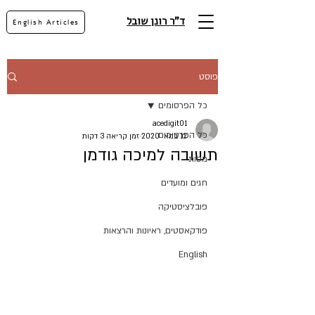
ד"ר רונן שובל
English Articles
פוסט
כל הפרסומים
acedigit01
כל הפרסומים
12 במאי 2020
זמן קריאה 3 דקות
תשובה למיכה גודמן
מסות
חגים ומועדים
פובלציסטיקה
פודקאסטים, ראיונות והרצאות
English