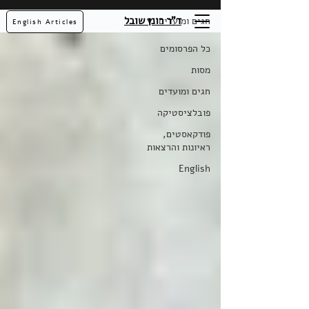
ד"ר רונן שובל
חגים ומועדים
English Articles
כל הפרסומים
מסות
חגים ומועדים
פובלציסטיקה
פודקאסטים,
ראיונות והרצאות
English